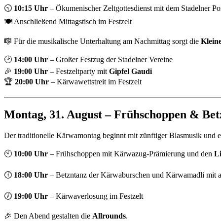
🕥
10:15 Uhr
– Ökumenischer Zeltgottesdienst mit dem Stadelner P
🍽️ Anschließend Mittagstisch im Festzelt
🎼 Für die musikalische Unterhaltung am Nachmittag sorgt die
Klein
🕑
14:00 Uhr
– Großer Festzug der Stadelner Vereine
🎉
19:00 Uhr
– Festzeltparty mit
Gipfel Gaudi
🏆
20:00 Uhr
– Kärwawettstreit im Festzelt
Montag, 31. August – Frühschoppen & Bet
Der traditionelle Kärwamontag beginnt mit zünftiger Blasmusik und e
🕙
10:00 Uhr
– Frühschoppen mit Kärwazug-Prämierung und den
L
🕕
18:00 Uhr
– Betzntanz der Kärwaburschen und Kärwamadli mit 
🕖
19:00 Uhr
– Kärwaverlosung im Festzelt
🎉 Den Abend gestalten die
Allrounds
.