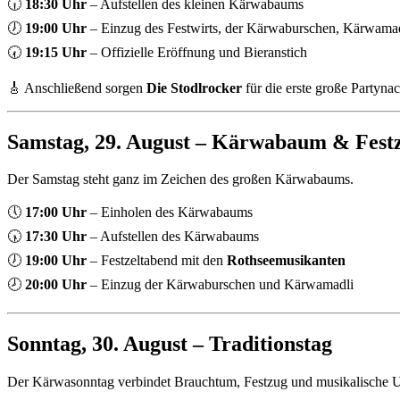
🕡
18:30 Uhr
– Aufstellen des kleinen Kärwabaums
🕖
19:00 Uhr
– Einzug des Festwirts, der Kärwaburschen, Kärwamadl
🕢
19:15 Uhr
– Offizielle Eröffnung und Bieranstich
🎸 Anschließend sorgen
Die Stodlrocker
für die erste große Partynac
Samstag, 29. August – Kärwabaum & Festz
Der Samstag steht ganz im Zeichen des großen Kärwabaums.
🕔
17:00 Uhr
– Einholen des Kärwabaums
🕠
17:30 Uhr
– Aufstellen des Kärwabaums
🕖
19:00 Uhr
– Festzeltabend mit den
Rothseemusikanten
🕗
20:00 Uhr
– Einzug der Kärwaburschen und Kärwamadli
Sonntag, 30. August – Traditionstag
Der Kärwasonntag verbindet Brauchtum, Festzug und musikalische U