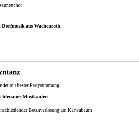
osaunenchor
e Dorfmusik aus Wachenroth
.
zntanz
ndet mit bester Partystimmung.
ichtenauer Musikanten
anschließender Betznverlosung am Kärwabaum